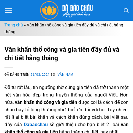
Chuyển
đến
nội
Trang chủ
»
Văn khấn thổ công và gia tiên đầy đủ và chi tiết hằng
dung
tháng
Văn khấn thổ công và gia tiên đầy đủ và
chi tiết hằng tháng
ĐÃ ĐĂNG TRÊN
26/02/2024
BỞI
VĂN NAM
Đã từ rất lâu, tín ngưỡng thờ cúng gia tiên đã trở thành một
nét văn hóa đẹp trong truyền thống của người Việt. Hơn
nữa,
văn khấn thổ công và gia tiên
được coi là cách để con
cháu bày tỏ lòng thương nhớ, biết ơn đối với họ. Tuy nhiên,
rất ít ai biết bài khấn và cách khấn đúng cách, bài viết sau
đây của
Dabaochau
sẽ giới thiệu cho bạn biết 2 bài
văn
khấn thổ công và gia tiên
hằng tháng chi tiết, hay nhất.