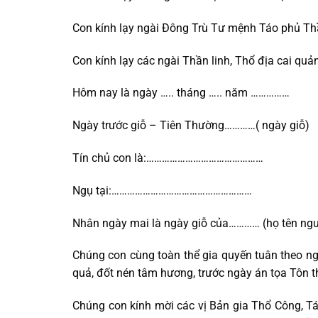
Con kính lạy ngài Đông Trù Tư mệnh Táo phủ T
Con kính lạy các ngài Thần linh, Thổ địa cai quả
Hôm nay là ngày ….. tháng ….. năm ……………
Ngày trước giỗ – Tiên Thường…………( ngày giỗ)
Tín chủ con là:………………………………………
Ngụ tại:………………………………………………
Nhân ngày mai là ngày giỗ của………… (họ tên ng
Chúng con cùng toàn thể gia quyến tuân theo nghi
quả, đốt nén tâm hương, trước ngày án tọa Tôn thầ
Chúng con kính mời các vị Bản gia Thổ Công, Tá