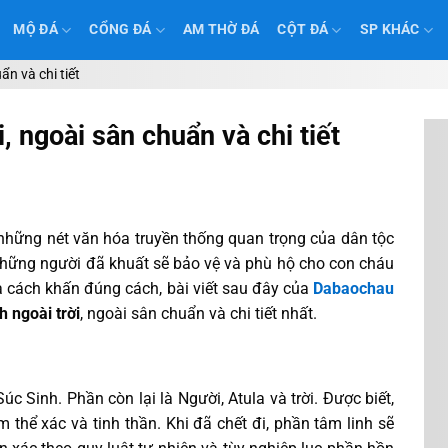
MỘ ĐÁ
CỔNG ĐÁ
AM THỜ ĐÁ
CỘT ĐÁ
SP KHÁC
ẩn và chi tiết
, ngoài sân chuẩn và chi tiết
 những nét văn hóa truyền thống quan trọng của dân tộc
 những người đã khuất sẽ bảo vệ và phù hộ cho con cháu
n và cách khấn đúng cách, bài viết sau đây của
Dabaochau
h ngoài trời
, ngoài sân chuẩn và chi tiết nhất.
c Sinh. Phần còn lại là Người, Atula và trời. Được biết,
thể xác và tinh thần. Khi đã chết đi, phần tâm linh sẽ