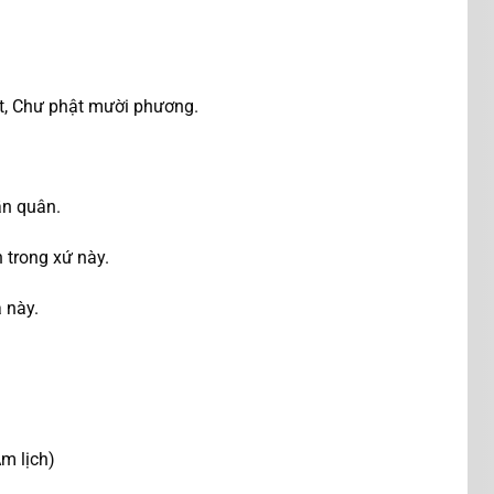
t, Chư phật mười phương.
ần quân.
n trong xứ này.
 này.
 lịch)