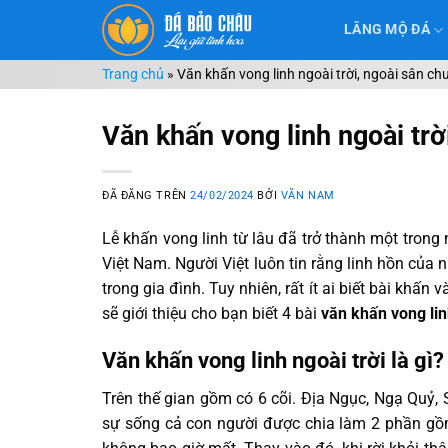
Chuyển
LĂNG MỘ ĐÁ
đến
nội
Trang chủ
»
Văn khấn vong linh ngoài trời, ngoài sân chu
dung
Văn khấn vong linh ngoài trời
ĐÃ ĐĂNG TRÊN
24/02/2024
BỞI
VĂN NAM
Lễ khấn vong linh từ lâu đã trở thành một trong
Việt Nam. Người Việt luôn tin rằng linh hồn của
trong gia đình. Tuy nhiên, rất ít ai biết bài khấ
sẽ giới thiệu cho bạn biết 4 bài
văn khấn vong lin
Văn khấn vong linh ngoài trời là gì?
Trên thế gian gồm có 6 cõi. Địa Ngục, Ngạ Quỷ, Sú
sự sống cả con người được chia làm 2 phần gồm 