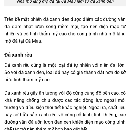
Nhà mồ lăng mộ đá tại Cà Mau làm từ đá xanh đen
Trên bề mặt phiến đá xanh đen được điểm các đường vân
đá đậm nhạt lượn sóng mềm mại, tạo nên diện mạo tự
nhiên và có tính thẩm mỹ cao cho công trình nhà mồ lăng
mộ đá tại Cà Mau.
Đá xanh rêu
Đá xanh rêu cũng là một loại đá tự nhiên với niên đại lớn.
So với đá xanh đen, loại đá này có giá thành đắt hơn do sở
hữu tính thẩm mỹ cao.
Đá xanh rêu gây ấn tượng với độ cứng cùng độ bền cao, có
khả năng chống chịu được các tác động lực ngoài môi
trường và điều kiện thời tiết khắc nghiệt. Ngoài ra, chất liệu
này sở hữu sắc xanh rêu vô cùng cổ kính, linh thiêng, các
đường vân đá uốn lượn đan xen khiến diện mạo công trình
chế tác trở nên thẩm mỹ hơn bao giờ hết.