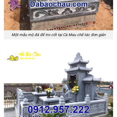
Một mẫu mộ đá để tro cốt tại Cà Mau chế tác đơn giản