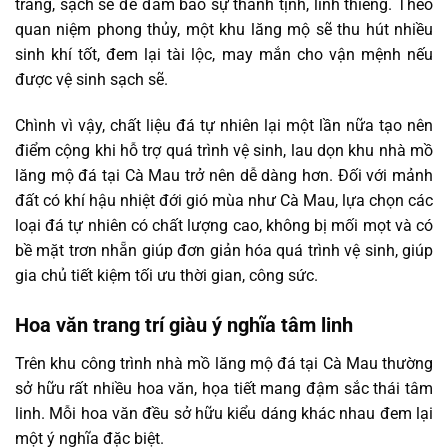
trang, sạch sẽ để đảm bảo sự thanh tịnh, linh thiêng. Theo
quan niệm phong thủy, một khu lăng mộ sẽ thu hút nhiều
sinh khí tốt, đem lại tài lộc, may mắn cho vận mệnh nếu
được vệ sinh sạch sẽ.
Chình vì vậy, chất liệu đá tự nhiên lại một lần nữa tạo nên
điểm cộng khi hỗ trợ quá trình vệ sinh, lau dọn khu nhà mồ
lăng mộ đá tại Cà Mau trở nên dễ dàng hơn. Đối với mảnh
đất có khí hậu nhiệt đới gió mùa như Cà Mau, lựa chọn các
loại đá tự nhiên có chất lượng cao, không bị mối mọt và có
bề mặt trơn nhẵn giúp đơn giản hóa quá trình vệ sinh, giúp
gia chủ tiết kiệm tối ưu thời gian, công sức.
Hoa văn trang trí giàu ý nghĩa tâm linh
Trên khu công trình nhà mồ lăng mộ đá tại Cà Mau thường
sở hữu rất nhiều hoa văn, họa tiết mang đậm sắc thái tâm
linh. Mỗi hoa văn đều sở hữu kiểu dáng khác nhau đem lại
một ý nghĩa đặc biệt.