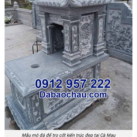
Mẫu mộ đá để tro cốt kiến trúc đẹp tại Cà Mau