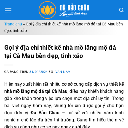
Chuyển
đến
nội
Trang chủ
»
Gợi ý địa chỉ thiết kế nhà mồ lăng mộ đá tại Cà Mau bền
dung
đẹp, tinh xảo
Gợi ý địa chỉ thiết kế nhà mồ lăng mộ đá
tại Cà Mau bền đẹp, tinh xảo
ĐÃ ĐĂNG TRÊN
31/01/2024
BỞI
VĂN NAM
Hiện nay xuất hiện rất nhiều cơ sở cung cấp dịch vụ thiết kế
nhà mồ lăng mộ đá tại Cà Mau
, điều này khiến khách hàng
gặp khó khăn trong việc lựa chọn một địa chỉ uy tín. Trong
bài viết ngày hôm nay, chúng tôi xin được gợi ý cho bạn
đọc đơn vị
Đá Bảo Châu
– cơ sở với nhiều năm kinh
nghiệm chế tác đá trên thị trường. Cùng tìm hiểu thêm về
dịch vụ cũng như cơ sở này ngay dưới đây.