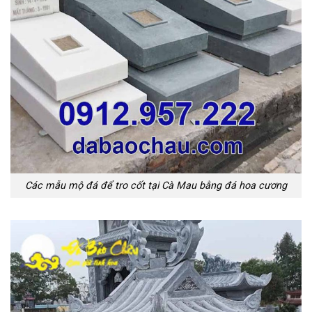
Các mẫu mộ đá để tro cốt tại Cà Mau bằng đá hoa cương