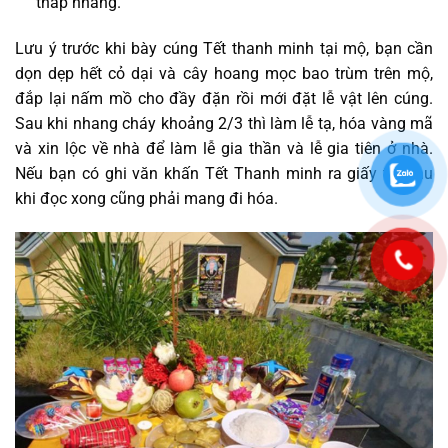
thắp nhang.
Lưu ý trước khi bày cúng Tết thanh minh tại mộ, bạn cần
dọn dẹp hết cỏ dại và cây hoang mọc bao trùm trên mộ,
đắp lại nấm mồ cho đầy đặn rồi mới đặt lễ vật lên cúng.
Sau khi nhang cháy khoảng 2/3 thì làm lễ tạ, hóa vàng mã
và xin lộc về nhà để làm lễ gia thần và lễ gia tiên ở nhà.
Nếu bạn có ghi văn khấn Tết Thanh minh ra giấy thì sau
khi đọc xong cũng phải mang đi hóa.