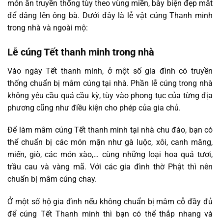
món ăn truyền thống tùy theo vùng miền, bày biện đẹp mắt
để dâng lên ông bà. Dưới đây là lễ vật cúng Thanh minh
trong nhà và ngoài mộ:
Lễ cúng Tết thanh minh trong nhà
Vào ngày Tết thanh minh, ở một số gia đình có truyền
thống chuẩn bị mâm cúng tại nhà. Phần lễ cúng trong nhà
không yêu cầu quá cầu kỳ, tùy vào phong tục của từng địa
phương cũng như điều kiện cho phép của gia chủ.
Để làm mâm cúng Tết thanh minh tại nhà chu đáo, bạn có
thể chuẩn bị các món mặn như gà luộc, xôi, canh măng,
miến, giò, các món xào,… cùng những loại hoa quả tươi,
trầu cau và vàng mã. Với các gia đình thờ Phật thì nên
chuẩn bị mâm cúng chay.
Ở một số hộ gia đình nếu không chuẩn bị mâm cỗ đầy đủ
để cúng Tết Thanh minh thì bạn có thể thắp nhang và