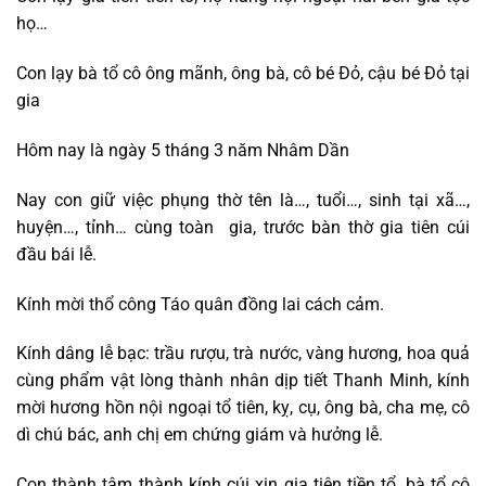
họ…
Con lạy bà tổ cô ông mãnh, ông bà, cô bé Đỏ, cậu bé Đỏ tại
gia
Hôm nay là ngày 5 tháng 3 năm Nhâm Dần
Nay con giữ việc phụng thờ tên là…, tuổi…, sinh tại xã…,
huyện…, tỉnh… cùng toàn gia, trước bàn thờ gia tiên cúi
đầu bái lễ.
Kính mời thổ công Táo quân đồng lai cách cảm.
Kính dâng lễ bạc: trầu rượu, trà nước, vàng hương, hoa quả
cùng phẩm vật lòng thành nhân dịp tiết Thanh Minh, kính
mời hương hồn nội ngoại tổ tiên, kỵ, cụ, ông bà, cha mẹ, cô
dì chú bác, anh chị em chứng giám và hưởng lễ.
Con thành tâm thành kính cúi xin gia tiên tiền tổ, bà tổ cô