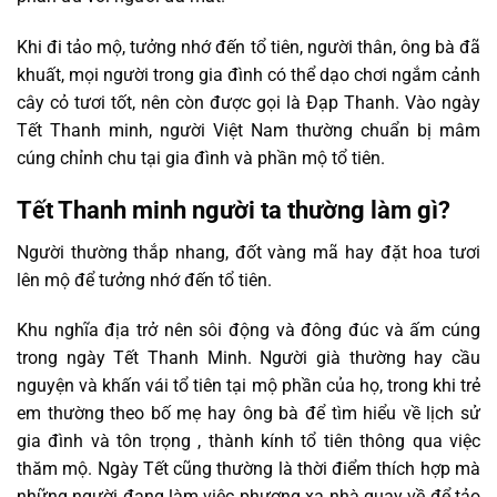
Khi đi tảo mộ, tưởng nhớ đến tổ tiên, người thân, ông bà đã
khuất, mọi người trong gia đình có thể dạo chơi ngắm cảnh
cây cỏ tươi tốt, nên còn được gọi là Đạp Thanh. Vào ngày
Tết Thanh minh, người Việt Nam thường chuẩn bị mâm
cúng chỉnh chu tại gia đình và phần mộ tổ tiên.
Tết Thanh minh người ta thường làm gì?
Người thường thắp nhang, đốt vàng mã hay đặt hoa tươi
lên mộ để tưởng nhớ đến tổ tiên.
Khu nghĩa địa trở nên sôi động và đông đúc và ấm cúng
trong ngày Tết Thanh Minh. Người già thường hay cầu
nguyện và khấn vái tổ tiên tại mộ phần của họ, trong khi trẻ
em thường theo bố mẹ hay ông bà để tìm hiểu về lịch sử
gia đình và tôn trọng , thành kính tổ tiên thông qua việc
thăm mộ. Ngày Tết cũng thường là thời điểm thích hợp mà
những người đang làm việc phương xa nhà quay về để tảo