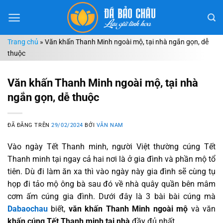
Chuyển
đến
nội
Trang chủ
»
Văn khấn Thanh Minh ngoài mộ, tại nhà ngắn gọn, dễ
dung
thuộc
Văn khấn Thanh Minh ngoài mộ, tại nhà
ngắn gọn, dễ thuộc
ĐÃ ĐĂNG TRÊN
29/02/2024
BỞI
VĂN NAM
Vào ngày Tết Thanh minh, người Việt thường cúng Tết
Thanh minh tại ngay cả hai nơi là ở gia đình và phần mộ tổ
tiên. Dù đi làm ăn xa thì vào ngày này gia đình sẽ cùng tụ
họp đi tảo mộ ông bà sau đó về nhà quây quần bên mâm
cơm ấm cúng gia đình. Dưới đây là 3 bài bài cúng mà
Dabaochau
biết,
văn khấn Thanh Minh
ngoài mộ
và văn
khấn cúng Tết Thanh minh tại nhà
đầy đủ nhất.