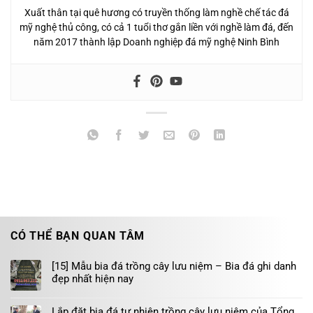
Xuất thân tại quê hương có truyền thống làm nghề chế tác đá
mỹ nghệ thủ công, có cả 1 tuổi thơ gắn liền với nghề làm đá, đến
năm 2017 thành lập Doanh nghiệp đá mỹ nghệ Ninh Bình
CÓ THỂ BẠN QUAN TÂM
[15] Mẫu bia đá trồng cây lưu niệm – Bia đá ghi danh
đẹp nhất hiện nay
Lắp đặt bia đá tự nhiên trồng cây lưu niệm của Tổng