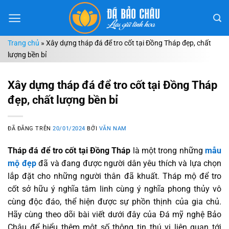
Chuyển
đến
nội
Trang chủ
»
Xây dựng tháp đá để tro cốt tại Đồng Tháp đẹp, chất
dung
lượng bền bỉ
Xây dựng tháp đá để tro cốt tại Đồng Tháp
đẹp, chất lượng bền bỉ
ĐÃ ĐĂNG TRÊN
20/01/2024
BỞI
VĂN NAM
Tháp đá để tro cốt tại Đồng Tháp
là một trong những
mẫu
mộ đẹp
đã và đang được người dân yêu thích và lựa chọn
lắp đặt cho những người thân đã khuất. Tháp mộ để tro
cốt sở hữu ý nghĩa tâm linh cùng ý nghĩa phong thủy vô
cùng độc đáo, thể hiện được sự phồn thịnh của gia chủ.
Hãy cùng theo dõi bài viết dưới đây của Đá mỹ nghệ Bảo
Châu để hiểu thêm một số thông tin thú vị liên quan tới