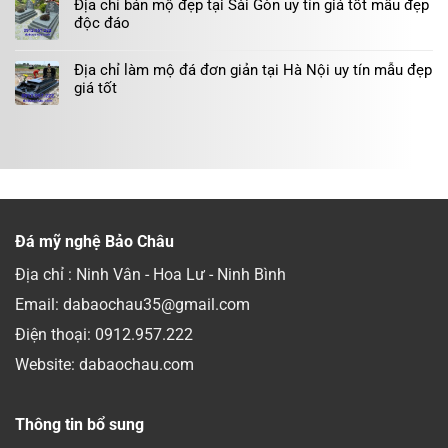
Địa chỉ bán mộ đẹp tại Sài Gòn uy tín giá tốt mẫu đẹp
độc đáo
Địa chỉ làm mộ đá đơn giản tại Hà Nội uy tín mẫu đẹp
giá tốt
Đá mỹ nghệ Bảo Châu
Địa chỉ : Ninh Vân - Hoa Lư - Ninh Bình
Email: dabaochau35@gmail.com
Điện thoại:
0912.957.222
Website: dabaochau.com
Thông tin bổ sung