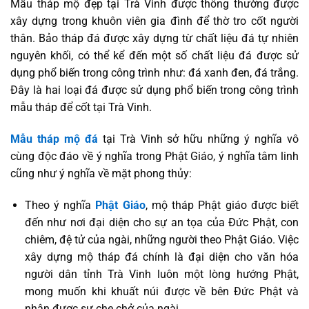
Mẫu tháp mộ đẹp tại Trà Vinh được thông thường được
xây dựng trong khuôn viên gia đình để thờ tro cốt người
thân. Bảo tháp đá được xây dựng từ chất liệu đá tự nhiên
nguyên khối, có thể kể đến một số chất liệu đá được sử
dụng phổ biến trong công trình như: đá xanh đen, đá trắng.
Đây là hai loại đá được sử dụng phổ biến trong công trình
mẫu tháp để cốt tại Trà Vinh.
Mẫu tháp mộ đá
tại Trà Vinh sở hữu những ý nghĩa vô
cùng độc đáo về ý nghĩa trong Phật Giáo, ý nghĩa tâm linh
cũng như ý nghĩa về mặt phong thủy:
Theo ý nghĩa
Phật Giáo
, mộ tháp Phật giáo được biết
đến như nơi đại diện cho sự an tọa của Đức Phật, con
chiêm, đệ tử của ngài, những người theo Phật Giáo. Việc
xây dựng mộ tháp đá chính là đại diện cho văn hóa
người dân tỉnh Trà Vinh luôn một lòng hướng Phật,
mong muốn khi khuất núi được về bên Đức Phật và
nhận được sự che chở của ngài.