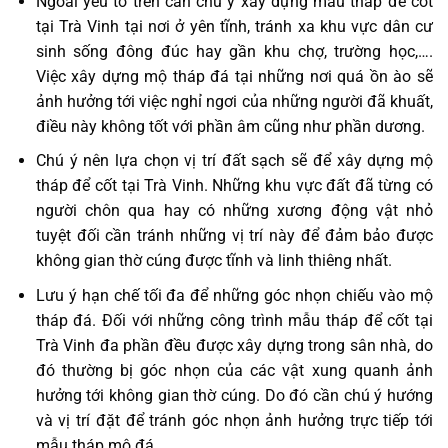
Ngoài yếu tố trên cần chú ý xây dựng mẫu tháp để cốt
tại Trà Vinh tại nơi ở yên tĩnh, tránh xa khu vực dân cư
sinh sống đông đúc hay gần khu chợ, trường học,….
Việc xây dựng mộ tháp đá tại những nơi quá ồn ào sẽ
ảnh hưởng tới việc nghỉ ngơi của những người đã khuất,
điều này không tốt với phần âm cũng như phần dương.
Chú ý nên lựa chọn vị trí đất sạch sẽ để xây dựng mộ
tháp để cốt tại Trà Vinh. Những khu vực đất đã từng có
người chôn qua hay có những xương động vật nhỏ
tuyệt đối cần tránh những vị trí này để đảm bảo được
không gian thờ cúng được tĩnh và linh thiêng nhất.
Lưu ý hạn chế tối đa để những góc nhọn chiếu vào mộ
tháp đá. Đối với những công trình mẫu tháp để cốt tại
Trà Vinh đa phần đều được xây dựng trong sân nhà, do
đó thường bị góc nhọn của các vật xung quanh ảnh
hưởng tới không gian thờ cúng. Do đó cần chú ý hướng
và vị trí đặt để tránh góc nhọn ảnh hưởng trực tiếp tới
mẫu tháp mộ đá.