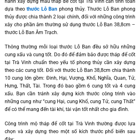
hành xây dựng mẫu tháp để cốt tại Trà Vinh cần tính toán
dựa theo
thước Lỗ Ban
phong thủy. Thước Lỗ Ban phong
thủy được chia thành 2 loại chính, đối với những công trình
xây cho phần âm thường sử dụng thước Lỗ Ban 38,8cm –
thước Lỗ Ban Âm Trạch.
Thông thường mỗi loại thước Lỗ Ban đều sở hữu những
cung xấu và cung tốt. Do đó để đảm bảo được tháp để cốt
tại Trà Vinh chuẩn theo yếu tố phong thủy cần xây dựng
theo các cung tốt. Đối với thước Lỗ Ban 38,8cm chia thành
10 cung lớn gồm: Đinh, Hại, Vượng, Khổ, Nghĩa, Quan, Tử,
Hưng, Thất, Tài. Trong đó bao gồm 6 cung tốt và 4 cung
xấu. Bạn cần tránh xây dựng kích thước công trình vào
những cung như “cung Hại, cung Khổ, cung Tử, cung Thất”
để có thể mang đến tài khí, tài vận tốt nhất cho gia đình.
Công trình mộ tháp để cốt tại Trà Vinh thường được lựa
chọn và xây dựng theo một số kích thước phổ biến sau
đây: